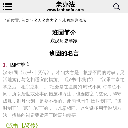
老办法
www.laobanfa.com
当前位置:
首页
>
名人名言大全
>
班固经典语录
班固简介
东汉历史学家
班固的名言
因时施宜。
1.
汉·班固《汉书·韦贤传》。本句大意是：根据不同的时事，灵
活地施行与之相适宜的措施。《汉书·韦赞传》：“汉承亡秦绝
学之后，租宗之制～。”社会是在发展的,时代不同,时事也不
同，所以治世或处事的措施和方法，也要随之而变化，墨守
成规，刻舟求剑，是要不得的。此句也写作“因时制宜”、“随
时制宜”、“顺时施宜”的，与此意相同。这句话多用于说明方
法、措施的制定要适应于时事的需要。
《汉书·韦贤传》