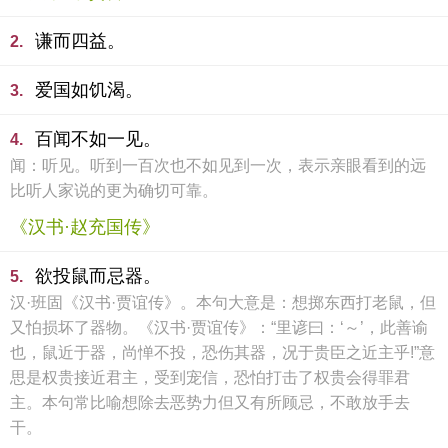
谦而四益。
2.
爱国如饥渴。
3.
百闻不如一见。
4.
闻：听见。听到一百次也不如见到一次，表示亲眼看到的远
比听人家说的更为确切可靠。
《汉书·赵充国传》
欲投鼠而忌器。
5.
汉·班固《汉书·贾谊传》。本句大意是：想掷东西打老鼠，但
又怕损坏了器物。《汉书·贾谊传》：“里谚曰：‘～’，此善谕
也，鼠近于器，尚惮不投，恐伤其器，况于贵臣之近主乎!”意
思是权贵接近君主，受到宠信，恐怕打击了权贵会得罪君
主。本句常比喻想除去恶势力但又有所顾忌，不敢放手去
干。