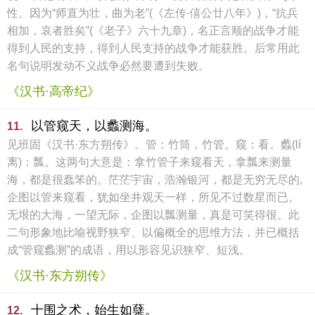
性。因为“师直为壮，曲为老”(《左传·僖公廿八年》)，“抗兵
相加，哀者胜矣”(《老子》六十九章)，名正言顺的战争才能
得到人民的支持，得到人民支持的战争才能获胜。后常用此
名句说明发动不义战争必然要遭到失败。
《汉书·高帝纪》
以管窥天，以蠡测海。
11.
见班固《汉书·东方朔传》。管：竹筒，竹管。窥：看。蠡(lí
离)：瓢。这两句大意是：拿竹管子来窥看天，拿瓢来测量
海，都是很蠢笨的。茫茫宇宙，浩瀚银河，都是无穷无尽的,
企图以管来窥看，犹如坐井观天一样，所见不过数星而已。
无垠的大海，一望无际，企图以瓢测量，真是可笑得很。此
二句形象地比喻视野狭窄、以偏概全的思维方法，并已概括
成“管窥蠡测”的成语，用以形容见识狭窄、短浅。
《汉书·东方朔传》
十围之术，始生如蘖。
12.