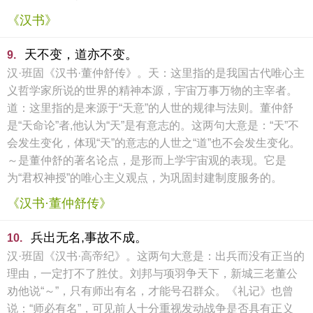
《汉书》
天不变，道亦不变。
9.
汉·班固《汉书·董仲舒传》。天：这里指的是我国古代唯心主
义哲学家所说的世界的精神本源，宇宙万事万物的主宰者。
道：这里指的是来源于“天意”的人世的规律与法则。董仲舒
是“天命论”者,他认为“天”是有意志的。这两句大意是：“天”不
会发生变化，体现“天”的意志的人世之“道”也不会发生变化。
～是董仲舒的著名论点，是形而上学宇宙观的表现。它是
为“君权神授”的唯心主义观点，为巩固封建制度服务的。
《汉书·董仲舒传》
兵出无名,事故不成。
10.
汉·班固《汉书·高帝纪》。这两句大意是：出兵而没有正当的
理由，一定打不了胜仗。刘邦与项羽争天下，新城三老董公
劝他说“～”，只有师出有名，才能号召群众。《礼记》也曾
说：“师必有名”，可见前人十分重视发动战争是否具有正义