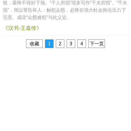
恨，最终不得好下场。“千人所指”现多写作“干夫所指”、“千夫
指”．用以警告坏人：触犯众怒，必将在强大杜会舆论压力下
完蛋。成语“众怒难犯”与此义近。
《汉书·王嘉传》
收藏
1
2
3
4
下一页