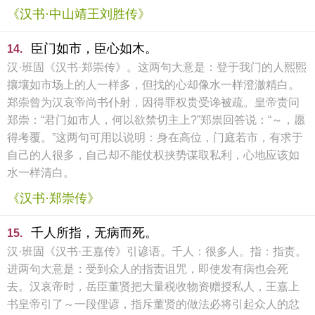
《汉书·中山靖王刘胜传》
臣门如市，臣心如木。
14.
汉·班固《汉书·郑崇传》。这两句大意是：登于我门的人熙熙
攘壤如市场上的人一样多，但找的心却像水一样澄澈精白。
郑崇曾为汉哀帝尚书仆射，因得罪权贵受谗被疏。皇帝责问
郑崇：“君门如市人，何以欲禁切主上?”郑祟回答说：“～，愿
得考覆。”这两句可用以说明：身在高位，门庭若市，有求于
自己的人很多，自己却不能仗权挟势谋取私利，心地应该如
水一样清白。
《汉书·郑崇传》
千人所指，无病而死。
15.
汉·班固《汉书·王嘉传》引谚语。千人：很多人。指：指责。
进两句大意是：受到众人的指责诅咒，即使发有病也会死
去。汉哀帝时，岳臣董贤把大量税收物资赠授私人，王嘉上
书皇帝引了～一段俚谚，指斥董贤的做法必将引起众人的忿