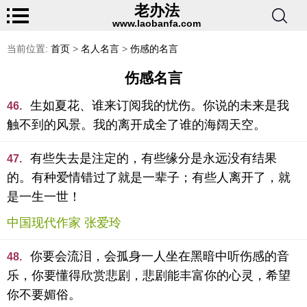
老办法
www.laobanfa.com
当前位置:
首页
>
名人名言
>
伤感的名言
伤感名言
生如夏花、谁来订阅我的忧伤。你说的未来是我
46.
触不到的风景。我的离开成全了谁的海阔天空。
有些失去是注定的，有些缘分是永远没有结果
47.
的。有种爱情错过了就是一辈子；有些人离开了，就
是一生一世！
中国现代作家 张爱玲
你要会流泪，会孤身一人坐在黑暗中听伤感的音
48.
乐，你要懂得欣赏悲剧，悲剧能丰富你的心灵，希望
你不要媚俗。