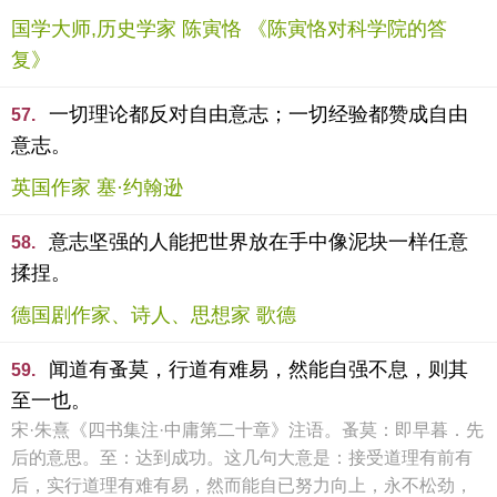
国学大师,历史学家 陈寅恪 《陈寅恪对科学院的答
复》
一切理论都反对自由意志；一切经验都赞成自由
57.
意志。
英国作家 塞·约翰逊
意志坚强的人能把世界放在手中像泥块一样任意
58.
揉捏。
德国剧作家、诗人、思想家 歌德
闻道有蚤莫，行道有难易，然能自强不息，则其
59.
至一也。
宋·朱熹《四书集注·中庸第二十章》注语。蚤莫：即早暮．先
后的意思。至：达到成功。这几句大意是：接受道理有前有
后，实行道理有难有易，然而能自已努力向上，永不松劲，