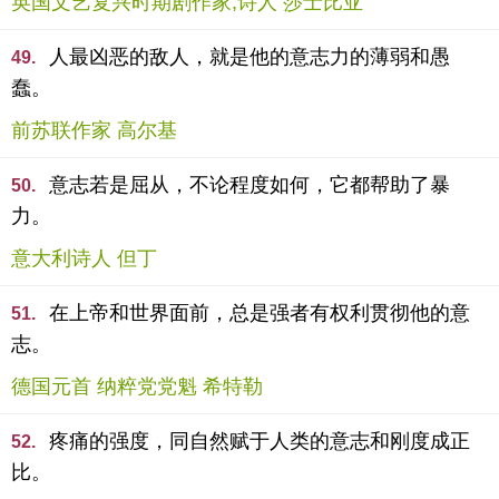
英国文艺复兴时期剧作家,诗人 莎士比亚
人最凶恶的敌人，就是他的意志力的薄弱和愚
49.
蠢。
前苏联作家 高尔基
意志若是屈从，不论程度如何，它都帮助了暴
50.
力。
意大利诗人 但丁
在上帝和世界面前，总是强者有权利贯彻他的意
51.
志。
德国元首 纳粹党党魁 希特勒
疼痛的强度，同自然赋于人类的意志和刚度成正
52.
比。