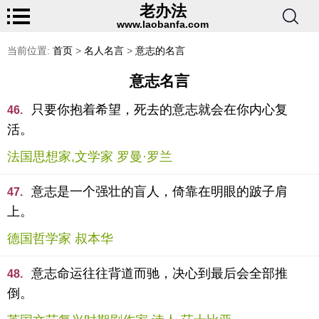
老办法
www.laobanfa.com
当前位置:
首页
>
名人名言
>
意志的名言
意志名言
只要你抱着希望，死去的意志就会在你内心复
46.
活。
法国思想家,文学家 罗曼·罗兰
意志是一个强壮的盲人，倚靠在明眼的跛子肩
47.
上。
德国哲学家 叔本华
意志命运往往背道而驰，决心到最后会全部推
48.
倒。