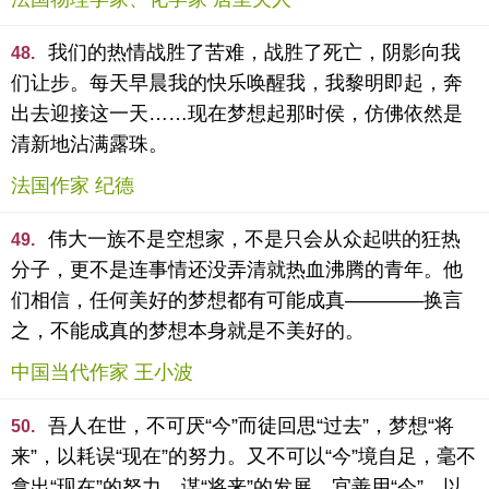
我们的热情战胜了苦难，战胜了死亡，阴影向我
48.
们让步。每天早晨我的快乐唤醒我，我黎明即起，奔
出去迎接这一天……现在梦想起那时侯，仿佛依然是
清新地沾满露珠。
法国作家 纪德
伟大一族不是空想家，不是只会从众起哄的狂热
49.
分子，更不是连事情还没弄清就热血沸腾的青年。他
们相信，任何美好的梦想都有可能成真————换言
之，不能成真的梦想本身就是不美好的。
中国当代作家 王小波
吾人在世，不可厌“今”而徒回思“过去”，梦想“将
50.
来”，以耗误“现在”的努力。又不可以“今”境自足，毫不
拿出“现在”的努力，谋“将来”的发展。宜善用“今”，以