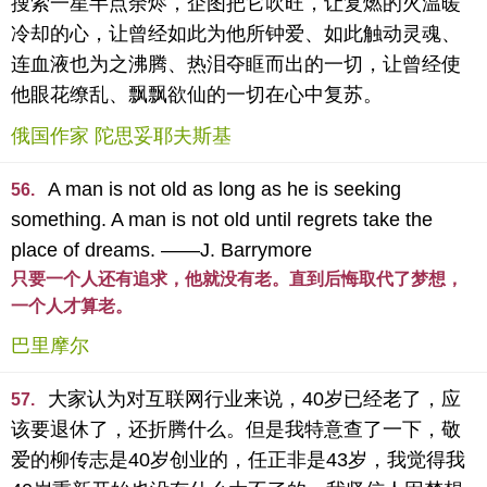
搜索一星半点余烬，企图把它吹旺，让复燃的火温暖
冷却的心，让曾经如此为他所钟爱、如此触动灵魂、
连血液也为之沸腾、热泪夺眶而出的一切，让曾经使
他眼花缭乱、飘飘欲仙的一切在心中复苏。
俄国作家 陀思妥耶夫斯基
A man is not old as long as he is seeking
56.
something. A man is not old until regrets take the
place of dreams. ——J. Barrymore
只要一个人还有追求，他就没有老。直到后悔取代了梦想，
一个人才算老。
巴里摩尔
大家认为对互联网行业来说，40岁已经老了，应
57.
该要退休了，还折腾什么。但是我特意查了一下，敬
爱的柳传志是40岁创业的，任正非是43岁，我觉得我