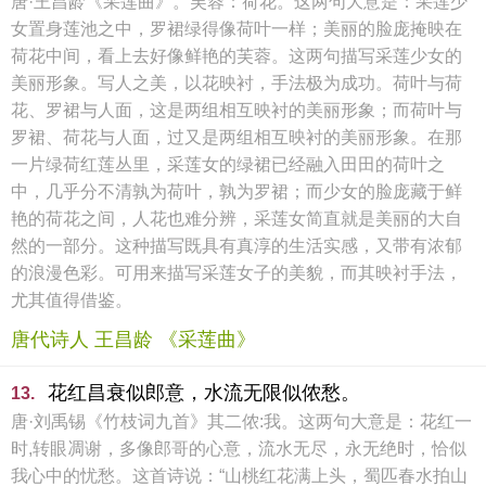
唐·王昌龄《采莲曲》。芙蓉：荷花。这两句大意是：采莲少
女置身莲池之中，罗裙绿得像荷叶一样；美丽的脸庞掩映在
荷花中间，看上去好像鲜艳的芙蓉。这两句描写采莲少女的
美丽形象。写人之美，以花映衬，手法极为成功。荷叶与荷
花、罗裙与人面，这是两组相互映衬的美丽形象；而荷叶与
罗裙、荷花与人面，过又是两组相互映衬的美丽形象。在那
一片绿荷红莲丛里，采莲女的绿裙已经融入田田的荷叶之
中，几乎分不清孰为荷叶，孰为罗裙；而少女的脸庞藏于鲜
艳的荷花之间，人花也难分辨，采莲女简直就是美丽的大自
然的一部分。这种描写既具有真淳的生活实感，又带有浓郁
的浪漫色彩。可用来描写采莲女子的美貌，而其映衬手法，
尤其值得借鉴。
唐代诗人 王昌龄 《采莲曲》
花红昌衰似郎意，水流无限似侬愁。
13.
唐·刘禹锡《竹枝词九首》其二侬:我。这两句大意是：花红一
时,转眼凋谢，多像郎哥的心意，流水无尽，永无绝时，恰似
我心中的忧愁。这首诗说：“山桃红花满上头，蜀匹春水拍山