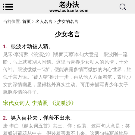
老办法
www.laobanfa.com
当前位置:
首页
>
名人名言
>
少女的名言
少女名言
眼波才动被人猜。
1.
见宋·李清照《浣溪沙》[绣面芙蓉]本句大意是：眼波刚一流
盼，马上就被别人闲猜。这里写青春少女动人的风情，十分
传神。眼波微微一“动”，便能表露多情而微妙的内心世界，胜
似千言万语。“被人猜”推开一步，再从他人方面着笔，表现少
女的深情幽思，显得格外真实生动。可用来描写青少年女子
脉脉多情的样子。
宋代女词人 李清照 《浣溪沙》
笑入荷花去，佯羞不出来。
2.
唐·李白《越女词五首》其三。佯：假装。这两句大意是：笑
着躲进荷花丛中去，假装着害羞不出来。这两句描写越地采