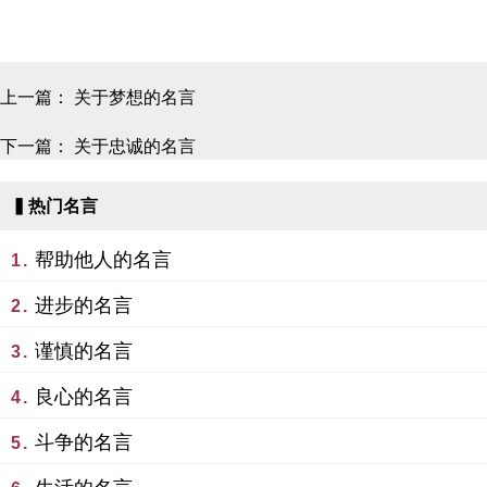
上一篇：
关于梦想的名言
下一篇：
关于忠诚的名言
▍热门名言
帮助他人的名言
1.
进步的名言
2.
谨慎的名言
3.
良心的名言
4.
斗争的名言
5.