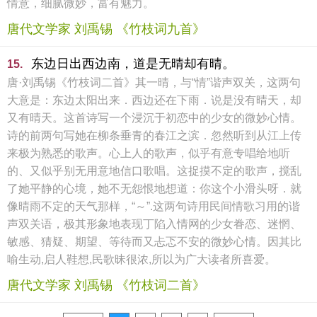
情意，细腻微妙，富有魅力。
唐代文学家 刘禹锡 《竹枝词九首》
东边日出西边南，道是无晴却有晴。
15.
唐·刘禹锡《竹枝词二首》其一晴，与“情”谐声双关，这两句
大意是：东边太阳出来．西边还在下雨．说是没有晴天，却
又有晴天。这首诗写一个浸沉于初恋中的少女的微妙心情。
诗的前两句写她在柳条垂青的春江之滨．忽然听到从江上传
来极为熟悉的歌声。心上人的歌声，似乎有意专唱给地听
的、又似乎别无用意地信口歌唱。这捉摸不定的歌声，搅乱
了她平静的心境，她不无怨恨地想道：你这个小滑头呀．就
像晴雨不定的天气那样，“～”.这两句诗用民间情歌习用的谐
声双关语，极其形象地表现丁陷入情网的少女眷恋、迷惘、
敏感、猜疑、期望、等待而又忐忑不安的微妙心情。因其比
喻生动,启人鞋想,民歌昧很浓,所以为广大读者所喜爱。
唐代文学家 刘禹锡 《竹枝词二首》