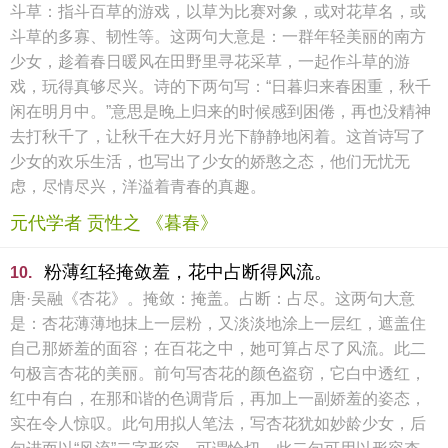
斗草：指斗百草的游戏，以草为比赛对象，或对花草名，或
斗草的多寡、韧性等。这两句大意是：一群年轻美丽的南方
少女，趁着春日暖风在田野里寻花采草，一起作斗草的游
戏，玩得真够尽兴。诗的下两句写：“日暮归来春困重，秋千
闲在明月中。”意思是晚上归来的时候感到困倦，再也没精神
去打秋千了，让秋千在大好月光下静静地闲着。这首诗写了
少女的欢乐生活，也写出了少女的娇憨之态，他们无忧无
虑，尽情尽兴，洋溢着青春的真趣。
元代学者 贡性之 《暮春》
粉薄红轻掩敛羞，花中占断得风流。
10.
唐·吴融《杏花》。掩敛：掩盖。占断：占尽。这两句大意
是：杏花薄薄地抹上一层粉，又淡淡地涂上一层红，遮盖住
自己那娇羞的面容；在百花之中，她可算占尽了风流。此二
句极言杏花的美丽。前句写杏花的颜色盗窃，它白中透红，
红中有白，在那和谐的色调背后，再加上一副娇羞的姿态，
实在令人惊叹。此句用拟人笔法，写杏花犹如妙龄少女，后