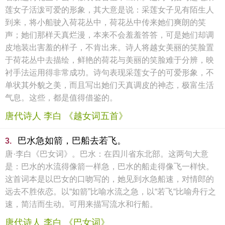
莲女子活泼可爱的形象，其大意是说：采莲女子见有陌生人
到来，将小船驶入荷花丛中，荷花丛中传来她们爽朗的笑
声；她们那样天真烂漫，本来不会羞羞答答，可是她们却调
皮地装出害羞的样子，不肯出来。诗人将越女美丽的笑脸置
于荷花丛中去描绘，鲜艳的荷花与美丽的笑脸难于分辨，映
衬手法运用得非常成功。诗句表现采莲女子的可爱形象，不
单状其外貌之美，而且写出她们天真调皮的神态，极富生活
气息。这些，都是值得借鉴的。
唐代诗人 李白 《越女词五首》
巴水急如箭，巴船去若飞。
3.
唐·李白《巴女词》。巴水：在四川省东北部。这两句大意
是：巴水的水流得像箭一样急，巴水的船走得像飞一样快。
这首词本是以巴女的口吻写的，她见到水急船速，对情郎的
远去不胜依恋。以“如箭”比喻水流之急，以“若飞“比喻舟行之
速，简洁而生动。可用来描写流水和行船。
唐代诗人 李白 《巴女词》