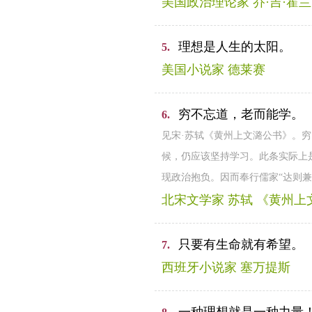
美国政治理论家 乔·吉·霍兰
理想是人生的太阳。
5.
美国小说家 德莱赛
穷不忘道，老而能学。
6.
见宋·苏轼《黄州上文潞公书》。
候，仍应该坚持学习。此条实际上
现政治抱负。因而奉行儒家“达则
北宋文学家 苏轼 《黄州上
只要有生命就有希望。
7.
西班牙小说家 塞万提斯