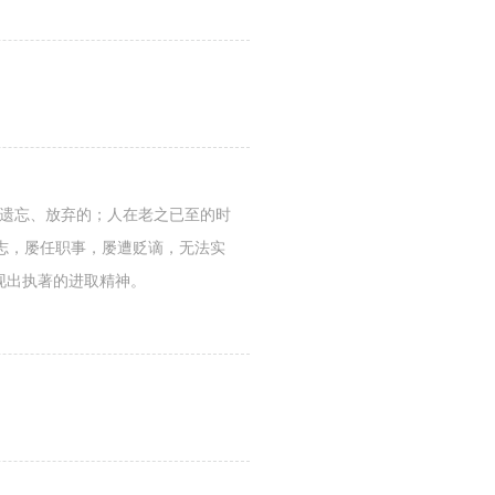
能遗忘、放弃的；人在老之已至的时
志，屡任职事，屡遭贬谪，无法实
现出执著的进取精神。