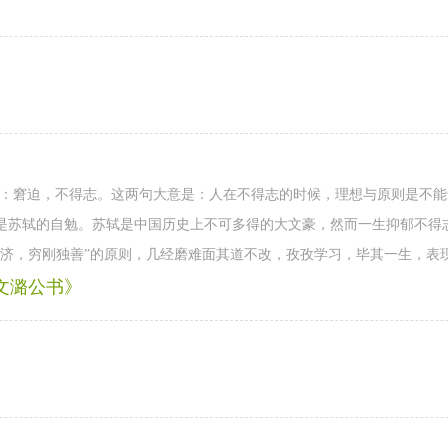
穷：窘迫，不得志。这两句大意是：人在不得志的时候，理想与原则是不
是苏轼的自勉。苏轼是中国历史上不可多得的大文豪，然而一生抑郁不得
兼济，穷刚独善”的原则，几经磨难面其道不改，孜孜学习，毕其一生，表
文潞公书》