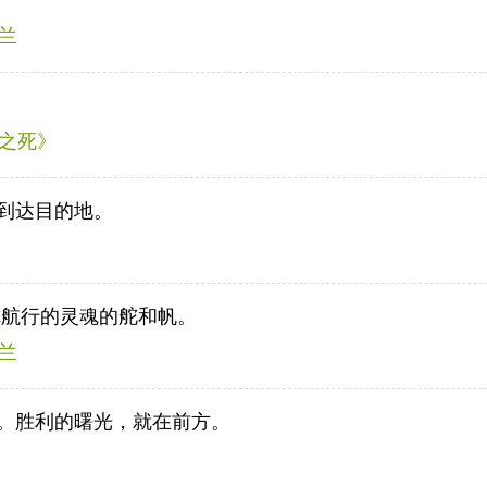
！
罗兰
。
吻之死》
到达目的地。
你航行的灵魂的舵和帆。
罗兰
。胜利的曙光，就在前方。