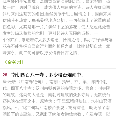
在今洛阳车站跗近，是西晋富豪石崇的别墅，繁荣华丽，盛
极一时，唐时已荒废，成为供人凭吊的古迹。诗人在红日西
斜时来到这荒芜的名园,自然沉溺于思古幽情之中，因而东风
仿佛带有凉意，鸟鸣显得凄凉悲切，一切都蒙上了浓重的感
伤色彩。尤其是那一片片飘然下坠的落花，使人想起此处曾
发生过绿珠堕楼的悲剧，更引起诗人无限的遗想。一
个“似’字，渗透着诗人多少追念、怜惜之情，揭示了绿珠与落
花在不能掌握自己命运方面的相通之处，比喻贴切自然，意
味隽永。此二句可借以抒发惜春怀古之情。
《金谷园》
南朝四百八十寺，多少楼台烟雨中。
28.
唐·杜牧《江南春绝句》。南朝：指宋、齐、梁、陈四个朝
代。四百八十寺：泛指南朝兴建的寺院之多。楼台：指寺院
的建筑。这两句大意是：南朝时建筑的众多寺院，无数楼台
还掩映在烟雨之中。原诗为：“千里莺啼绿映红，水村山郭酒
旗风。~。”此二句写江南楼台景观，寓有深意，既凭吊了南
朝留下的古建筑，又讽刺了统治者崇信佛教，广建寺院，以