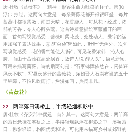
唐·杜牧《蔷薇花》。精神：形容生命力旺盛的样子。拂(fú
浮)：掠过。这两句大意是：每朵蔷薇花都开得很旺盛，每片
蔷薇叶都很柔嫩，雨过天晴，花香袭人，每从花下经过，浓
郁的芳香，令人心醉头薰。这首诗着意描绘蔷薇盛开的画
面：首句写视觉感受，蔷薇叶柔花茂，处处动人。叠字的运
用加强了表达效果，意即“朵朵”皆如此，“叶叶”无例外。次句
写嗅觉感受，花的香气能使人“醉”，可见花香浓郁，沁人心
脾。而由于蔷薇在高处飘香，故诗人说“醉人头”，语意新颖。
可用来描写蔷薇。诗的后两句是：“石家锦障依然在，闲倚狂
风夜不收”，写昼夜盛开的蔷薇花，宛如晋人石崇布设的五十
里锦障，不怕风吹雨打，烂漫如画，热闹非凡。
《蔷薇花》
两竿落日溪桥上，半缕轻烟柳影中。
22.
唐·杜牧《齐安郡中偶题二首》其一。这两句大意是：两竿高
的落日悬挂在溪桥之上，半缕轻烟飘浮在柳影之中。溪桥落
日，柳影轻烟，构图优美和谐。可化用来描写乡村或郊野的