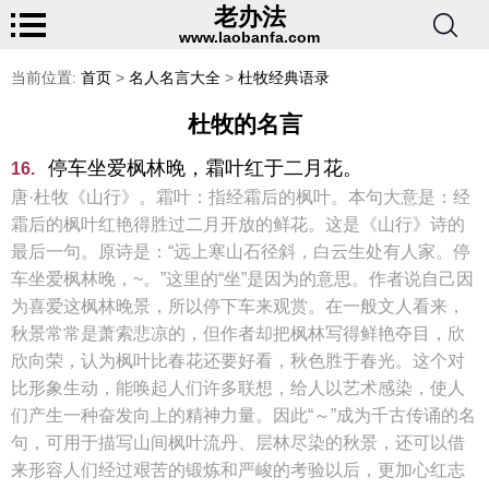
老办法
www.laobanfa.com
当前位置:
首页
>
名人名言大全
>
杜牧经典语录
杜牧的名言
停车坐爱枫林晚，霜叶红于二月花。
16.
唐·杜牧《山行》。霜叶：指经霜后的枫叶。本句大意是：经
霜后的枫叶红艳得胜过二月开放的鲜花。这是《山行》诗的
最后一句。原诗是：“远上寒山石径斜，白云生处有人家。停
车坐爱枫林晚，~。”这里的“坐”是因为的意思。作者说自己因
为喜爱这枫林晚景，所以停下车来观赏。在一般文人看来，
秋景常常是萧索悲凉的，但作者却把枫林写得鲜艳夺目，欣
欣向荣，认为枫叶比春花还要好看，秋色胜于春光。这个对
比形象生动，能唤起人们许多联想，给人以艺术感染，使人
们产生一种奋发向上的精神力量。因此“～”成为千古传诵的名
句，可用于描写山间枫叶流丹、层林尽染的秋景，还可以借
来形容人们经过艰苦的锻炼和严峻的考验以后，更加心红志