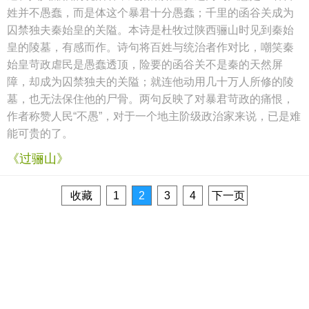
姓并不愚蠢，而是体这个暴君十分愚蠢；千里的函谷关成为
囚禁独夫秦始皇的关隘。本诗是杜牧过陕西骊山时见到秦始
皇的陵墓，有感而作。诗句将百姓与统治者作对比，嘲笑秦
始皇苛政虐民是愚蠢透顶，险要的函谷关不是秦的天然屏
障，却成为囚禁独夫的关隘；就连他动用几十万人所修的陵
墓，也无法保住他的尸骨。两句反映了对暴君苛政的痛恨，
作者称赞人民“不愚”，对于一个地主阶级政治家来说，已是难
能可贵的了。
《过骊山》
收藏
1
2
3
4
下一页