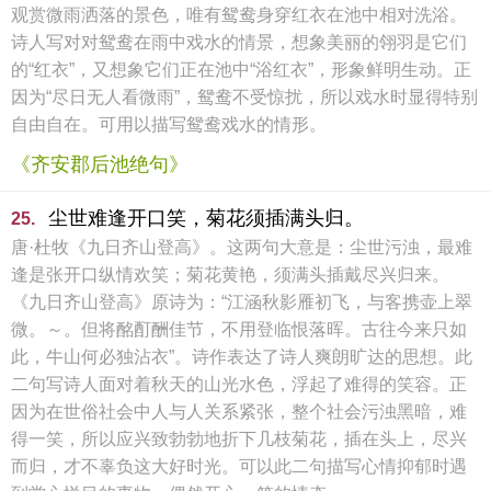
观赏微雨洒落的景色，唯有鸳鸯身穿红衣在池中相对洗浴。
诗人写对对鸳鸯在雨中戏水的情景，想象美丽的翎羽是它们
的“红衣”，又想象它们正在池中“浴红衣”，形象鲜明生动。正
因为“尽日无人看微雨”，鸳鸯不受惊扰，所以戏水时显得特别
自由自在。可用以描写鸳鸯戏水的情形。
《齐安郡后池绝句》
尘世难逢开口笑，菊花须插满头归。
25.
唐·杜牧《九日齐山登高》。这两句大意是：尘世污浊，最难
逢是张开口纵情欢笑；菊花黄艳，须满头插戴尽兴归来。
《九日齐山登高》原诗为：“江涵秋影雁初飞，与客携壶上翠
微。～。但将酩酊酬佳节，不用登临恨落晖。古往今来只如
此，牛山何必独沾衣”。诗作表达了诗人爽朗旷达的思想。此
二句写诗人面对着秋天的山光水色，浮起了难得的笑容。正
因为在世俗社会中人与人关系紧张，整个社会污浊黑暗，难
得一笑，所以应兴致勃勃地折下几枝菊花，插在头上，尽兴
而归，才不辜负这大好时光。可以此二句描写心情抑郁时遇