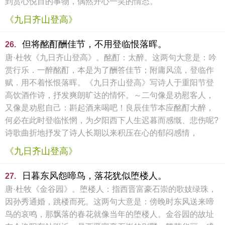
到赏心悦目的事物，偶然开心一笑的情态。
《九日齐山登高》
但将酩酊酬佳节，不用登临恨落晖。
26.
唐·杜牧《九日齐山登高》。酩酊：太醉。这两句大意是：吟
赏行乐．一醉酩酊，本是为了酬答佳节；附庸风流，登临作
赋．用不着怅恨落晖。《九日齐山登高》写诗人于重阳节登
高饮酒作诗，抒发爽朗旷达的情怀。～二句像是劝慰客人，
又像是劝慰自己：斟起酒来喝吧！良辰佳节本应酩酊大醉，
何必在此时登临怅惘，为夕阳西下人生迟暮而感慨、悲伤呢?
诗歌曲折地抒发了诗人长期以来积压在心的郁闷感情，
《九日齐山登高》
日暮东风怨啼鸟，落花犹似堕楼人。
27.
唐·杜牧《金谷园》。堕楼人：指西晋富豪石崇的歌妓绿珠，
因孙秀通婚，跳楼而死。这两句大意是：傍晚时东风送来啼
鸟的哀鸣，那飘落的春花就像当年的堕楼人。金谷园的故址