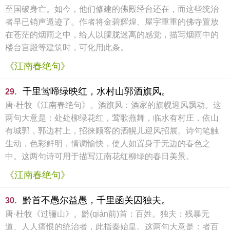
至国破身亡。如今，他们修建的佛殿经台还在，而这些统治
者早已销声遁迹了。作者将金碧辉煌、屋宇重重的佛寺置放
在苍茫的烟雨之中，给人以朦胧迷离的感觉，描写烟雨中的
楼台宫殿等建筑时，可化用此条。
《江南春绝句》
千里莺啼绿映红，水村山郭酒旗风。
29.
唐·杜牧《江南春绝句》。酒旗风：酒家的旗幌迎风飘动。这
两句大意是：处处柳绿花红，莺歌燕舞，临水有村庄，依山
有城郭，郭边村上，招徕顾客的酒幌儿迎风招展。诗句笔触
生动，色彩鲜明，情调愉快，使人如置身于无边的春色之
中。这两句诗可用于描写江南花红柳绿的春日美景。
《江南春绝句》
黔首不愚尔益愚，千里函关囚独夫。
30.
唐·杜牧《过骊山》。黔(qián前)首：百姓。独夫：残暴无
道、人人痛恨的统治者，此指秦始皇。这两句大意是：者百