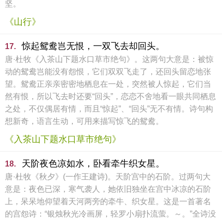
坚。
《山行》
惊起鸳鸯岂无恨，一双飞去却回头。
17.
唐·杜牧《入茶山下题水口草市绝句》。这两句大意是：被惊
动的鸳鸯岂能没有怨恨，它们双双飞走了，还回头留恋地张
望。鸳鸯正亲亲密密地栖息在一处，突然被人惊起，它们当
然有恨，所以飞去时还要“回头”，恋恋不舍地看一眼共同栖息
之处，不仅偶居有情，而且“惊起”、“回头”无不有情。诗句构
想新奇，语言生动，可用来描写惊飞的鸳鸯。
《入茶山下题水口草市绝句》
天阶夜色凉如水，卧看牵牛织女星。
18.
唐·杜牧《秋夕》(一作王建诗)。天阶宫中的石阶。过两句大
意是：夜色已深，寒气袭人，她依旧独坐在宫中冰凉的石阶
上，呆呆地仰望着天河两旁的牵牛、织女星。这是一首著名
的宫怨诗：“银烛秋光冷画屏，轻罗小扇扑流萤。～。”全诗没