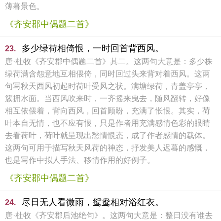
薄暮景色。
《齐安郡中偶题二首》
多少绿荷相倚恨，一时回首背西风。
23.
唐·杜牧《齐安郡中偶题二首》其二。这两句大意是：多少株
绿荷满含怨意地互相偎倚，同时回过头来背对着西风。这两
句写秋天西风初起时荷叶受风之状。满塘绿荷，青盖亭亭，
簇拥水面。当西风吹来时，一齐摇来曳去，随风翻转，好像
相互依偎着，背向西风，回首顾盼，充满了怅恨。其实，荷
叶本自无情，也不应有恨，只是作者用充满感情色彩的眼睛
去看荷叶，荷叶就呈现出愁情恨态，成了作者感情的载体。
这两句可用于描写秋天风荷的神态，抒发美人迟暮的感慨，
也是写作中拟人手法、移情作用的好例子。
《齐安郡中偶题二首》
尽日无人看微雨，鸳鸯相对浴红衣。
24.
唐·杜牧《齐安郡后池绝句》。这两句大意是：整日没有谁去