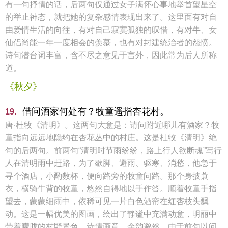
有一句抒情的话，后两句仅通过女子满怀心事地举首望星空
的举止神态，就把她的复杂感情表现出来了。这里面有对自
由爱情生活的向往，有对自己寂寞孤独的叹惜，有对牛、女
仙侣尚能一年一度相会的羡慕，也有对封建统治者的怨愤。
诗句潜台词丰富，含不尽之意见于言外，因此常为后人所称
道。
《秋夕》
借问酒家何处有？牧童遥指杏花村。
19.
唐·杜牧《清明》。这两句大意是：请问附近哪儿有酒家？牧
童指向远远地隐约在杏花丛中的村庄。这是杜牧《清明》绝
句的后两句。前两句“清明时节雨纷纷，路上行人欲断魂”写行
人在清明雨中赶路，为了歇脚、避雨、驱寒、消愁，他急于
寻个酒店，小酌数杯，便向路旁的牧童问路。那个身披蓑
衣，横骑牛背的牧童，悠然自得地以手作答。顺着牧童手指
望去，蒙蒙细雨中，依稀可见一片白色酒帘在红杏枝头飘
动。这是一幅优美的图画，绘出了静谧中充满动意，明丽中
带着朦胧的村野景色，诗情画意，余韵邈然。由于前句以问