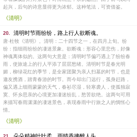
起兴，后句的诗意显得更为浓郁。这种笔法，可资借鉴。
《清明》
清明时节雨纷纷，路上行人欲断魂。
20.
唐·杜牧《清明》。清明：二十四节之一，在四月上旬。纷
纷：指细雨纷纷的凄迷景象。欲断魂：形容心里悲伤，好像
神魂离体似的。这两句大意是：清明时节偏巧遇上了纷纷春
雨，使旅途上的行人平添了层层愁绪。清明时节是春光明
媚，柳绿花红的季节，是全家团聚为亲人扫墓的时节，也是
邀友携酒，踏青春游的时节。而今却出门远行，孤身赶路，
偏又遇上细雨蒙蒙的天气，春衫尽湿，轻寒袭人，使孤独寂
寞、怀乡思亲的心境更加凄迷纷乱，愁苦欲绝。这两句可用
来描写春雨潇潇的凄迷景色，表现春雨中行旅之人的惆怅心
情。
《清明》
朵朵精神叶叶柔，雨晴香拂醉人头。
21.