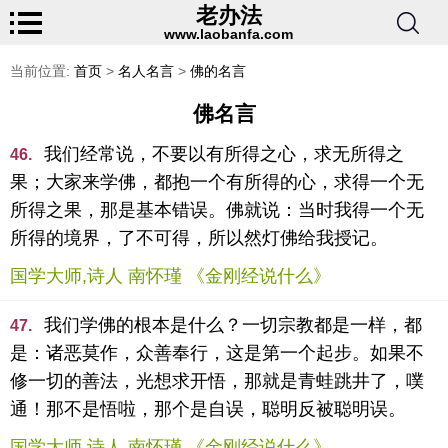
老办法
www.laobanfa.com
当前位置:
首页
>
名人名言
>
佛的名言
佛名言
我们经常说，不要以有所得之心，求无所得之
46.
果；大家来学佛，都抱一个有所得的心，求得一个无
所得之果，那是基本错误。佛就说：当时我得一个无
所得的境界，了不可得，所以然灯佛给我授记。
国学大师,诗人 南怀瑾 《金刚经说什么》
我们学佛的根本是什么？一切宗教都是一样，都
47.
是：诸恶莫作，众善奉行，这是第一个起步。如果不
修一切的善法，光想求开悟，那就是青蛙跳井了，噗
通！那不是悟啦，那个是自误，聪明反被聪明误。
国学大师,诗人 南怀瑾 《金刚经说什么》