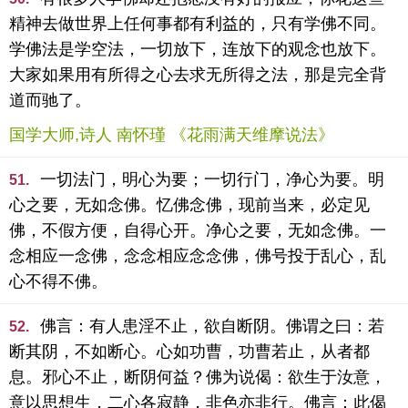
精神去做世界上任何事都有利益的，只有学佛不同。
学佛法是学空法，一切放下，连放下的观念也放下。
大家如果用有所得之心去求无所得之法，那是完全背
道而驰了。
国学大师,诗人 南怀瑾 《花雨满天维摩说法》
一切法门，明心为要；一切行门，净心为要。明
51.
心之要，无如念佛。忆佛念佛，现前当来，必定见
佛，不假方便，自得心开。净心之要，无如念佛。一
念相应一念佛，念念相应念念佛，佛号投于乱心，乱
心不得不佛。
佛言：有人患淫不止，欲自断阴。佛谓之曰：若
52.
断其阴，不如断心。心如功曹，功曹若止，从者都
息。邪心不止，断阴何益？佛为说偈：欲生于汝意，
意以思想生，二心各寂静，非色亦非行。佛言：此偈