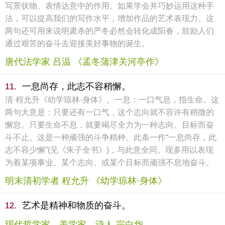
写景状物、表情达意中的作用。如果学会并巧妙运用这种手
法，可以提高我们的写作水平，增加作品的艺术表现力。这
两句还可用来说明肃杀的严冬必然会转化成阳春，鼓励人们
通过艰苦的奋斗去迎接美好事物的诞生。
唐代法学家 吕温 《孟冬蒲津关河亭作》
一息尚存，此志不容稍懈。
11.
清·程允升《幼学琼林·身体》。一息：一口气息，指生命。这
两句大意是：只要还有一口气，这个志向就不容许有稍微的
懈怠。只要生命不息，就要竭尽全力为一种志向、目标而奋
斗不止。这是一种顽强的斗争精种。此条一作“一息尚存，此
志不容少懈”(见《朱子全书》)，与此意全同。现多用以表现
为着某项事业、某个志向、或某个目标而顽强不息地奋斗。
明末清初学者 程允升 《幼学琼林·身体》
艺术是精神和物质的奋斗。
12.
现代哲学家、美学家、诗人 宗白华