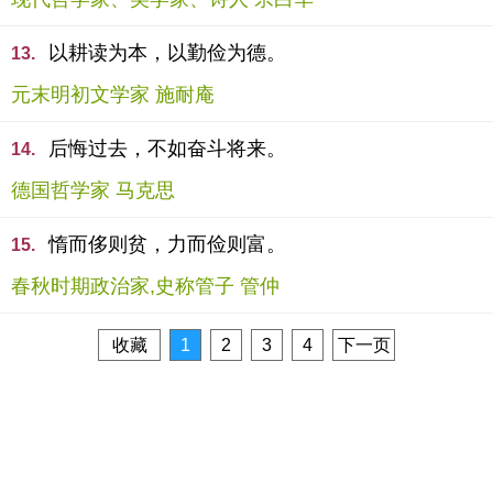
以耕读为本，以勤俭为德。
13.
元末明初文学家 施耐庵
后悔过去，不如奋斗将来。
14.
德国哲学家 马克思
惰而侈则贫，力而俭则富。
15.
春秋时期政治家,史称管子 管仲
收藏
1
2
3
4
下一页