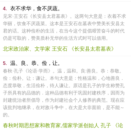
衣不求华，食不厌蔬。
4.
见宋·王安石《长安县太君墓表》。这两句大意是：衣着不求
华丽，饮食不厌蔬菜。这本是王安石在墓表中赞美长安县太
君的话。这种俭朴的生活，在当今这个提倡艰苦奋斗的时代
仍是可取的，赞美质朴无华的生活方式时可以借用。
北宋政治家、文学家 王安石 《长安县太君墓表》
温、良、恭、俭，让。
5.
春秋·孔子《论语·学而》。温，温和。良:善良。恭：恭敬。
俭：俭朴。让：谦让。本句大意是：性格温和，心地善良．
态度恭敬，生活俭朴，待人谦让。原话是孔子的学生称赞孔
子所具有的品德的．这种品德有利于巩固封建秩序，因而为
封建统治者所倡导，作为封建社会个人修养的典范。现在应
该批判地继承，在对敌斗争中，在大是大非面前，是不能～
的。
春秋时期思想家和教育家,儒家学派创始人 孔子 《论