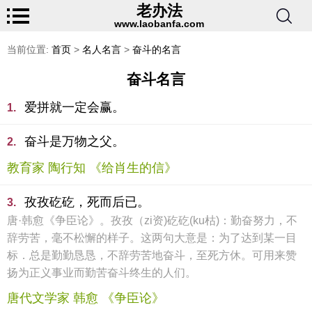
老办法
www.laobanfa.com
当前位置:
首页
>
名人名言
>
奋斗的名言
奋斗名言
爱拼就一定会赢。
1.
奋斗是万物之父。
2.
教育家 陶行知 《给肖生的信》
孜孜矻矻，死而后已。
3.
唐·韩愈《争臣论》。孜孜（zi资)矻矻(ku枯)：勤奋努力，不
辞劳苦，毫不松懈的样子。这两句大意是：为了达到某一目
标．总是勤勤恳恳，不辞劳苦地奋斗，至死方休。可用来赞
扬为正义事业而勤苦奋斗终生的人们。
唐代文学家 韩愈 《争臣论》