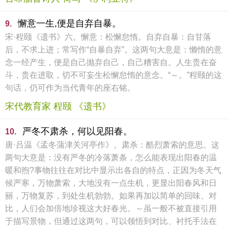
懈意一生,便是自弃自暴。
9.
宋·程颐《遗书》六。懈意：松懈怠惰。自弃自暴：自甘落
后，不求上进；常写作“自暴自弃”。这两句大意是：懒惰的意
念一经产生，便是自己抛弃自己，自己糟害自。人生贵在奋
斗，贵在进取，切不可妄生松懈怠惰的意念。“～。”程颐的这
句话，仍可作为当代青年的座右铭。
宋代教育家 程颐 《遗书》
严冬不肃杀，何以见阳春。
10.
唐·吕温《孟冬蒲津关河亭作》。肃杀：酷烈萧索的意思。这
两句大意是：没有严冬的冷落萧条，怎么能表现出阳春的温
暖和煦?事物往往在对比中显示出各自的特点，正因为冬天气
候严寒，万物萧索，大地没有一点生机，更显出阳春风和日
丽，万物复苏，到处生机勃勃。如果再加以简单的回味、对
比，人们会加倍地珍视这大好春光。～虽一般不被直接引用
于描写景物，但通过这两句，可以领悟到对比、衬托手法在