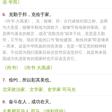
语·学而》
克勤于邦，克俭于家。
6.
《尚书·大禹谟》。克：能够。邦：古代诸侯封国之称。这两
句大意是：能够辛勤地为国效力，能够节俭地操持家政。这
是两句著名的格言，成语“克勤克俭”就本于此，意思是又勤
劳，又节俭。现在常提的口号“勤俭建国，勤俭持家”即是继承
～而来。这是中华民族的传统美德，也是一笔宝贵的精神财
富。不仅因为我们国家目前还贫穷应该坚持它，就是将来我
国成为先进富有的国家时也不应该丢弃它。
《尚书》 《尚书·大禹谟》
俭约，所以彰其美也。
7.
北宋政治家、文学家、史学家 司马光
奋斗在人，成功在天。
8.
古希腊盲诗人 荷马 《伊利亚特》