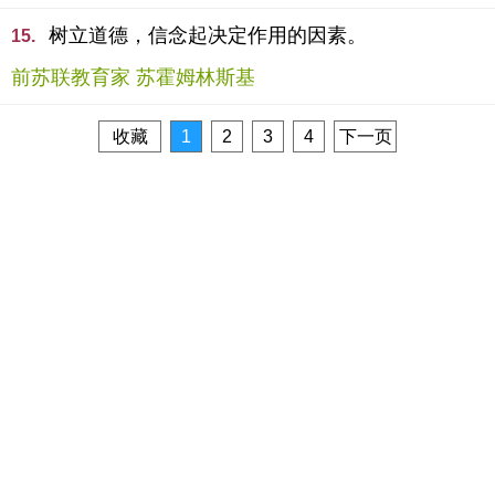
树立道德，信念起决定作用的因素。
15.
前苏联教育家 苏霍姆林斯基
收藏
1
2
3
4
下一页