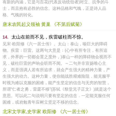
有新的内涵，它是与百花(代表反动统饴者)对立、抗争的斗
士，而且抱有必胜的信念。这种品格和气魄，正是诗人品
格、气魄的转化。
唐末农民起义领袖 黄巢 《不第后赋菊》
太山在前而不见，疾雷破柱而不惊。
14.
见宋·欧阳修《六一居士传》。太山：泰山，喻巨大的障碍
物。疾雷：巨雷。这两句大意是：(心中有所专注，有所追
求，外界的一切都会置之度外，)泰山一样的障碍物会视而不
见．破柱巨雷的声响会听而不闻。～二句并非宣扬唯心主
义，而是强调人若有所追求．就会产生强大的精神力量，产
生强大的动力。这种力量，使你能战胜艰难险阻．能克服平
时视为难以克服的困难，能产生坚定的信念与无穷的智慧，
所谓“仁者之勇，雷霆不移”(苏轼《祭堂兄子正文》)就是这个
意思。可以此二句说明只要有坚定的信念．一定能克服任何
困难，或劝勉青年应树立坚定不移的信念。
北宋文学家,史学家 欧阳修 《六一居士传》