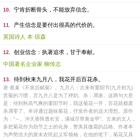
宁肯折断骨头，不能放弃信念。
10.
产生信念是要付出很高的代价的。
11.
英国诗人 本·琼森
创业信念：执著追求，甘于奉献。
12.
中国著名企业家 柳传志
待到秋来九月八，我花开后百花杀。
13.
唐·黄巢《不第后赋菊》。九月八：古来有重阳节(九月初九)
赏菊的习惯，言九月八是为了押韵。杀：凋谢。这两句大意
是：待到秋高气爽的重阳节时，我这菊花一开，百花就都肃
杀凋零了。本诗通过题咏菊花，抒发作者的远大理想。原作
为：“～。冲天香阵透长安，满城尽带黄金甲”。古来的文人，
多把菊花作为劲节之士的化身，赞美其傲霜的品格。作者本
为声势浩大的唐末农民起义军领袖，在他的笔下，菊花又具