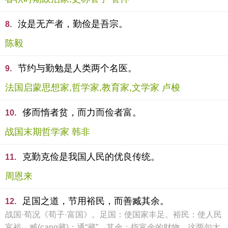
汝是无产者，勤俭是吾宗。
8.
陈毅
节约与勤勉是人类两个名医。
9.
法国启蒙思想家,哲学家,教育家,文学家 卢梭
侈而惰者贫，而力而俭者富。
10.
战国末期哲学家 韩非
克勤克俭是我国人民的优良传统。
11.
周恩来
足国之道，节用裕民，而善臧其余。
12.
战国·荀况《荀子·富国》。足国：使国家丰足。裕民：使人民
富裕。臧(cang藏)：通“藏”。其余：指富余的财物。这两句大