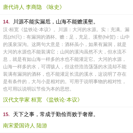
唐代诗人 李商隐 《咏史》
川源不能实漏卮，山海不能赡溪壑。
14.
汉·桓宽《盐铁论·本议》。川源：大河的水源。实：充满。漏
卮(zhī只)：有漏洞的酒杯。赡：足，充足。溪壑(hè贺)：山中
的溪泉深沟。这两句大意是：酒杯虽小，如果有漏洞，就是
大河的水源也不能装满它；山间的溪沟虽然不大，但水流不
息，就是有如山海一样多的水也不能灌足它。大河的水源，
山海一样多的水，可谓骇人，但这些浩浩荡荡的水流却不能
装满有漏洞的酒杯，也不能灌足长流的溪水，这说明了存在
是有条件的，大与小是相对的。可用于说明事物的相对性，
也可用以说明以节俭为本的思想。
汉代文学家 桓宽 《盐铁论·本议》
天下之事，常成于勤俭而败于奢靡。
15.
南宋爱国诗人 陆游