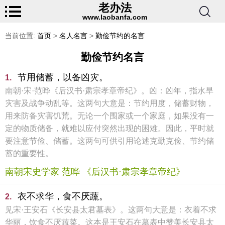
老办法
www.laobanfa.com
当前位置:
首页
>
名人名言
>
勤俭节约的名言
勤俭节约名言
节用储蓄，以备凶灾。
1.
南朝·宋·范晔《后汉书·肃宗孝章帝纪》。凶：凶年，指水旱
灾害及战争动乱等。这两句大意是：节约用度，储蓄财物，
用来防备灾害饥荒。无论一个围家或一个家庭，如果没有一
定的物质储备，就难以应付突然出现的困难。因此，平时就
要注意节俭、储蓄。这两句可供引用论述克勤克俭、节约储
蓄的重要性。
南朝宋史学家 范晔 《后汉书·肃宗孝章帝纪》
衣不求华，食不厌蔬。
2.
见宋·王安石《长安县太君墓表》。这两句大意是：衣着不求
华丽，饮食不厌蔬菜。这本是王安石在墓表中赞美长安县太