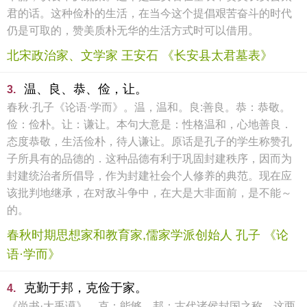
君的话。这种俭朴的生活，在当今这个提倡艰苦奋斗的时代
仍是可取的，赞美质朴无华的生活方式时可以借用。
北宋政治家、文学家 王安石 《长安县太君墓表》
温、良、恭、俭，让。
3.
春秋·孔子《论语·学而》。温，温和。良:善良。恭：恭敬。
俭：俭朴。让：谦让。本句大意是：性格温和，心地善良．
态度恭敬，生活俭朴，待人谦让。原话是孔子的学生称赞孔
子所具有的品德的．这种品德有利于巩固封建秩序，因而为
封建统治者所倡导，作为封建社会个人修养的典范。现在应
该批判地继承，在对敌斗争中，在大是大非面前，是不能～
的。
春秋时期思想家和教育家,儒家学派创始人 孔子 《论
语·学而》
克勤于邦，克俭于家。
4.
《尚书·大禹谟》。克：能够。邦：古代诸侯封国之称。这两