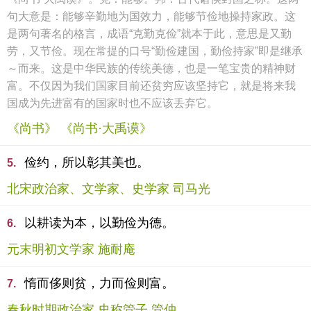
句大意是：能够辛勤地为国效力，能够节俭地操持家政。这
是两句著名的格言，成语“克勤克俭”就本于此，意思是又勤
劳，又节俭。现在常提的口号“勤俭建国，勤俭持家”即是继承
～而来。这是中华民族的传统美德，也是一笔宝贵的精神财
富。不仅因为我们国家目前还贫穷应该坚持它，就是将来我
国成为先进富有的国家时也不应该丢弃它。
《尚书》 《尚书·大禹谟》
俭约，所以彰其美也。
5.
北宋政治家、文学家、史学家 司马光
以耕读为本，以勤俭为德。
6.
元末明初文学家 施耐庵
惰而侈则贫，力而俭则富。
7.
春秋时期政治家,史称管子 管仲