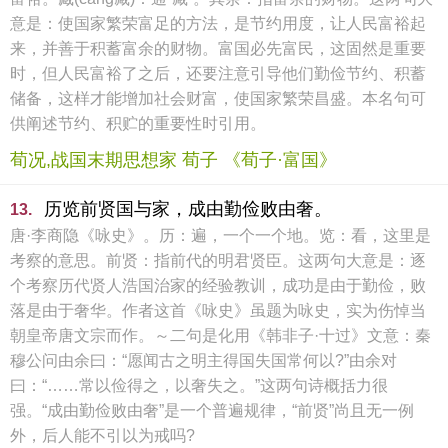
意是：使国家繁荣富足的方法，是节约用度，让人民富裕起
来，并善于积蓄富余的财物。富国必先富民，这固然是重要
时，但人民富裕了之后，还要注意引导他们勤俭节约、积蓄
储备，这样才能增加社会财富，使国家繁荣昌盛。本名句可
供阐述节约、积贮的重要性时引用。
荀况,战国末期思想家 荀子 《荀子·富国》
历览前贤国与家，成由勤俭败由奢。
13.
唐·李商隐《咏史》。历：遍，一个一个地。览：看，这里是
考察的意思。前贤：指前代的明君贤臣。这两句大意是：逐
个考察历代贤人浩国治家的经验教训，成功是由于勤俭，败
落是由于奢华。作者这首《咏史》虽题为咏史，实为伤悼当
朝皇帝唐文宗而作。～二句是化用《韩非子·十过》文意：秦
穆公问由余曰：“愿闻古之明主得国失国常何以?”由余对
曰：“……常以俭得之，以奢失之。”这两句诗概括力很
强。“成由勤俭败由奢”是一个普遍规律，“前贤”尚且无一例
外，后人能不引以为戒吗?