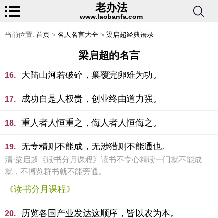
老办法
www.laobanfa.com
当前位置:
首页
>
名人名言大全
>
梁启超经典语录
梁启超的名言
大陆山河若破碎，巢覆完卵难为功。
16.
成功自是人权贵，创业终由道力强。
17.
重人者人恒重之，侮人者人恒侮之。
18.
无专精则不能成，无涉猎则不能通也。
19.
清·梁启超《读书分月课程》读书不专心精读一门就不能成
就，不博览群书就不能旁通。
《读书分月课程》
历览各国产业发达这顺序，皆以农为本。
20.