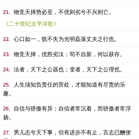
物竞天择势必至，不优则劣兮不兴则亡。
21.
《二十世纪太平洋歌》
心口如一，犹不失为光明磊落丈夫之行也。
22.
物竞天择，优胜劣汰；苟不自新，何以获存。
23.
法者，天下之公器也；变者，天下之公理也。
24.
人生须知负责任的苦处，才能知道有尽责的乐
25.
趣。
自信与骄傲有异；自信者常沉着，而骄傲者常浮
26.
扬。
男儿志兮天下事，但有进步不有止，言志已酬便
27.